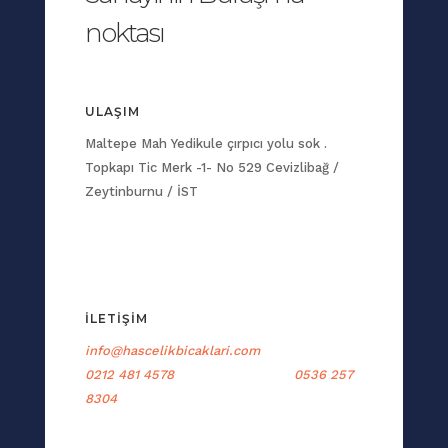
noktası
ULAŞIM
Maltepe Mah Yedikule çırpıcı yolu sok .
Topkapı Tic Merk -1- No 529 Cevizlibağ /
Zeytinburnu / İST
İLETİŞİM
info@hascelikbicaklari.com
0212 481 4578 0536 257
8304