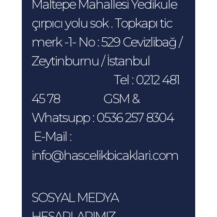
Maltepe Mahallesi Yedikule
çırpıcı yolu sok . Topkapı tic
merk -1- No : 529 Cevizlibağ /
Zeytinburnu / İstanbul
Tel : 0212 481
45 78 GSM &
Whatsupp : 0536 257 8304
E-Mail :
info@hascelikbicaklari.com
SOSYAL MEDYA
HESAPLARIMIZ