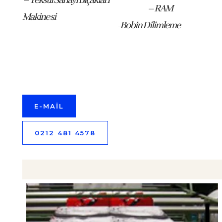
– Tekstil Sanayi Bıçakları
– RAM
Makine si
-Bobin Dilimleme
E-MAİL
0212 481 4578