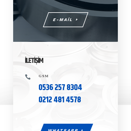
E-MAİL
İLETİŞİM
GSM

0536 257 8304
0212 481 4578
WHATSAPP