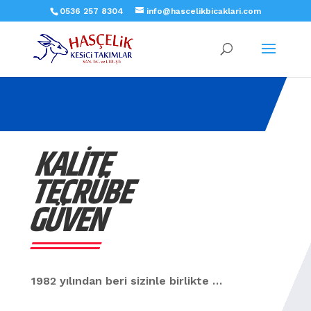
0536 257 8304
info@hascelikbicaklari.com
KALİTE
TECRÜBE
GÜVEN
1982 yılından beri sizinle birlikte …