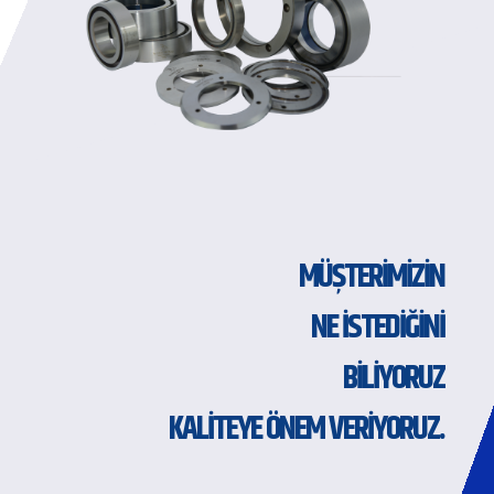
MÜŞTERİMİZİN
NE İSTEDİĞİNİ
BİLİYORUZ
KALİTEYE ÖNEM VERİYORUZ.