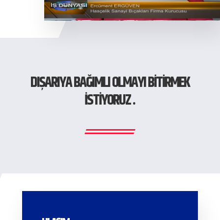
DIŞARIYA BAĞIMLI OLMAYI BİTİRMEK
İSTİYORUZ .