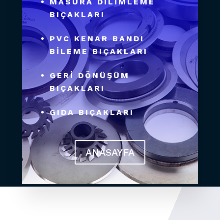
MASURA DİLİMLEME
BIÇAKLARI
PVC KENAR BANDI
BİLEME BIÇAKLARI
GERİ DÖNÜŞÜM
BIÇAKLARI
GIDA BIÇAKLARI
ANASAYFA