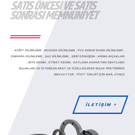
SATIŞ ÖNCESI VE SATIŞ
SONRASI MEMNUNİYET
KAĞIT DİLİMLEME , MASURA DİLİMLEME , PVC KENAR BANDI DİLİMLEME ,
ZIMPARA DİLİMLEME , SAC DİLİMLEME , GERİ DÖNÜŞÜM , KIRMA BIÇAKLARI
, BİYE KESİM , ETİKET KESİM , KATLAMA KOPARTMA EBATLAMA
BIÇAKLARI VE İSTENİLEN EBAT VE ÖZELLKİLERDE BIÇAK ÜRETİMİMİZ
MEVCUTTUR . FİYAT TEKLİFİ İÇİN MAİL ATINIZ
İLETİŞİM