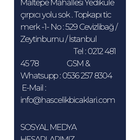
Maltepe Mahallesi Yedikule
çırpıcı yolu sok . Topkapı tic
merk -1- No : 529 Cevizlibağ /
Zeytinburnu / İstanbul
Tel : 0212 481
45 78 GSM &
Whatsupp : 0536 257 8304
E-Mail :
info@hascelikbicaklari.com
SOSYAL MEDYA
HESAPLARIMIZ