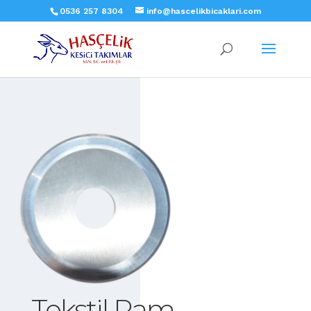
0536 257 8304
info@hascelikbicaklari.com
Tekstil Ram