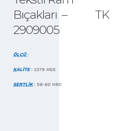
Bıçakları – TK
2909005
ÖLÇÜ
:
K
ALİTE
: 2379 HSS
SERTLİK
: 58-60 HRC