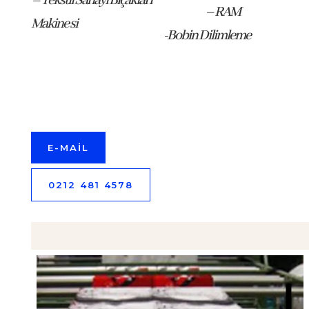
– Tekstil Sanayi Bıçakları
– RAM
Makine si
-Bobin Dilimleme
E-MAİL
0212 481 4578