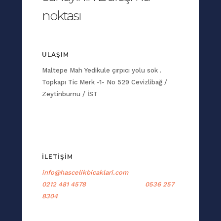
noktası
ULAŞIM
Maltepe Mah Yedikule çırpıcı yolu sok .
Topkapı Tic Merk -1- No 529 Cevizlibağ /
Zeytinburnu / İST
İLETİŞİM
info@hascelikbicaklari.com
0212 481 4578 0536 257
8304